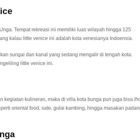
ice
a BUnga. Tempat rekreasi ini memiliki luas wilayah hingga 125
ang kalau little venice ini adalah kota venesianya Indoensia.
mukan sungai dan kanal yang sedang mengalir di tengah kota.
eliling little venice ini.
n kegiatan kulineran, maka di villa kota bunga pun juga bisa
lh
perti oriental food, sate, gulai kambing, hingga masakan padan
unga