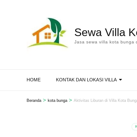
Lompat
ke
konten
Sewa Villa 
(Tekan
Enter)
Jasa sewa villa kota bunga 
HOME
KONTAK DAN LOKASI VILLA
>
>
Beranda
kota bunga
Aktivitas Liburan di Villa Kota Bung