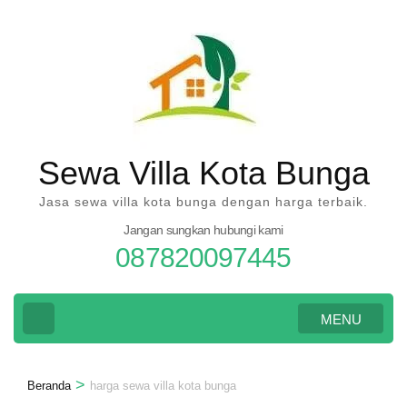
Lompat
ke
konten
(Tekan
Enter)
Sewa Villa Kota Bunga
Jasa sewa villa kota bunga dengan harga terbaik.
Jangan sungkan hubungi kami
087820097445
MENU
>
Beranda
harga sewa villa kota bunga