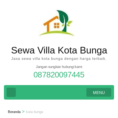
Lompat
ke
konten
(Tekan
Enter)
Sewa Villa Kota Bunga
Jasa sewa villa kota bunga dengan harga terbaik.
Jangan sungkan hubungi kami
087820097445
MENU
>
Beranda
kota bunga