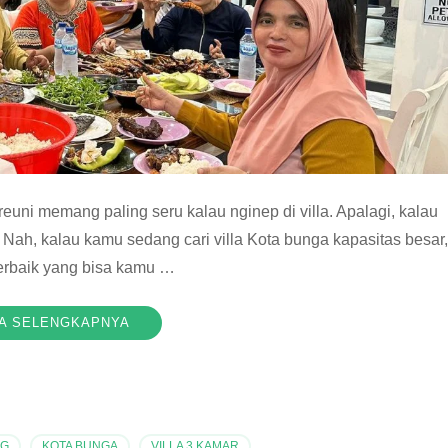
reuni memang paling seru kalau nginep di villa. Apalagi, kalau
. Nah, kalau kamu sedang cari villa Kota bunga kapasitas besar,
terbaik yang bisa kamu …
A SELENGKAPNYA
NG
,
KOTA BUNGA
,
VILLA 3 KAMAR