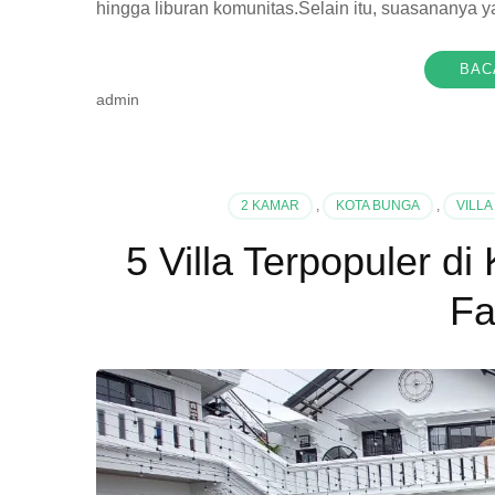
hingga liburan komunitas.Selain itu, suasanany
BAC
admin
2 KAMAR
,
KOTA BUNGA
,
VILLA
5 Villa Terpopuler d
Fa