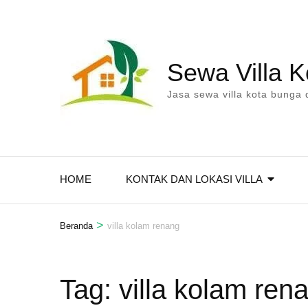
Lompat
ke
konten
Sewa Villa 
(Tekan
Enter)
Jasa sewa villa kota bunga 
HOME
KONTAK DAN LOKASI VILLA
>
Beranda
villa kolam renang
Tag:
villa kolam ren