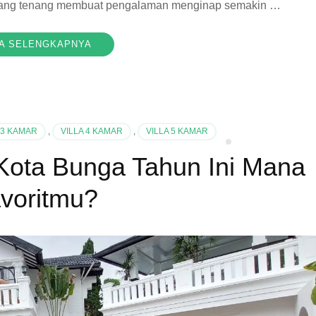
a yang tenang membuat pengalaman menginap semakin …
A SELENGKAPNYA
 3 KAMAR
,
VILLA 4 KAMAR
,
VILLA 5 KAMAR
i Kota Bunga Tahun Ini Mana
voritmu?