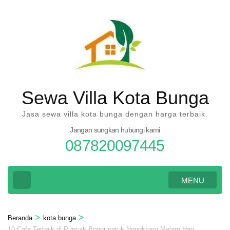
Lompat
ke
konten
(Tekan
Enter)
Sewa Villa Kota Bunga
Jasa sewa villa kota bunga dengan harga terbaik.
Jangan sungkan hubungi kami
087820097445
MENU
>
>
Beranda
kota bunga
10 Cafe Terbaik di Puncak Bogor untuk Nongkrong Malam Hari