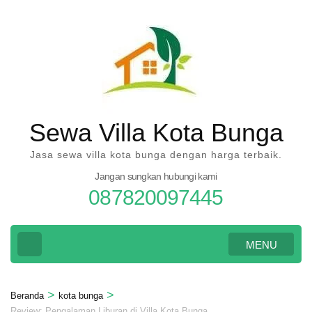
Lompat
ke
konten
(Tekan
Enter)
Sewa Villa Kota Bunga
Jasa sewa villa kota bunga dengan harga terbaik.
Jangan sungkan hubungi kami
087820097445
MENU
>
>
Beranda
kota bunga
Review: Pengalaman Liburan di Villa Kota Bunga