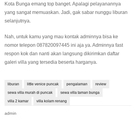
Kota Bunga emang top banget. Apalagi pelayanannya
yang sangat memuaskan. Jadi, gak sabar nunggu liburan
selanjutnya.
Nah, untuk kamu yang mau kontak adminnya bisa ke
nomor telepon 087820097445 ini aja ya. Adminnya fast
respon kok dan nanti akan langsung dikirimkan daftar
galeri villa yang tersedia beserta harganya.
liburan
little venice puncak
pengalaman
review
sewa villa murah di puncak
sewa villa taman bunga
villa 2 kamar
villa kolam renang
admin