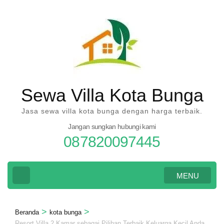
Lompat
ke
konten
(Tekan
Enter)
Sewa Villa Kota Bunga
Jasa sewa villa kota bunga dengan harga terbaik.
Jangan sungkan hubungi kami
087820097445
MENU
>
>
Beranda
kota bunga
Resort Villa 2 Kamar sebagai Pilihan Terbaik Keluarga Kecil Anda