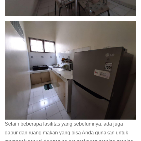
Selain beberapa fasilitas yang sebelumnya, ada juga
dapur dan ruang makan yang bisa Anda gunakan untuk