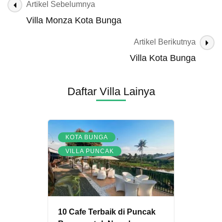
Navigasi
Artikel Sebelumnya
Artikel
Villa Monza Kota Bunga
Artikel Berikutnya
Villa Kota Bunga
Daftar Villa Lainya
,
KOTA BUNGA
VILLA PUNCAK
10 Cafe Terbaik di Puncak