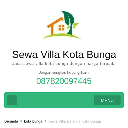
Lompat
ke
konten
(Tekan
Enter)
Sewa Villa Kota Bunga
Jasa sewa villa kota bunga dengan harga terbaik.
Jangan sungkan hubungi kami
087820097445
MENU
>
>
Beranda
kota bunga
Sewa Villa Belanda Kota Bunga