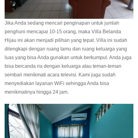
Jika Anda sedang mencari penginapan untuk jumlah
penghuni mencapai 10-15 orang, maka Villa Belanda
Hijau ini akan menjadi pilihan yang tepat. Villa ini sudah
dilengkapi dengan ruang tamu dan ruang keluarga yang
luas yang bisa Anda gunakan untuk berkumpul. Anda juga
bisa bercanda ria dengan keluarga atau teman-teman
sembari menikmati acara televisi. Kami juga sudah
menyediakan layanan WiFi sehingga Anda bisa
menikmatinya hingga 24 jam.