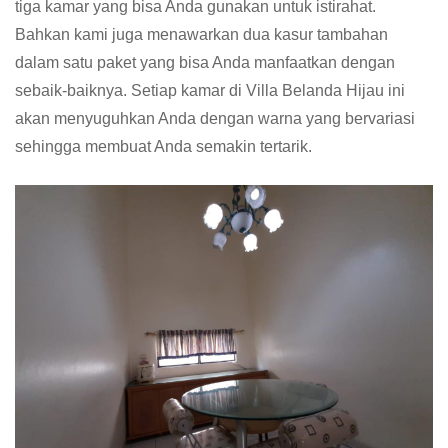
tiga kamar yang bisa Anda gunakan untuk istirahat.
Bahkan kami juga menawarkan dua kasur tambahan
dalam satu paket yang bisa Anda manfaatkan dengan
sebaik-baiknya. Setiap kamar di Villa Belanda Hijau ini
akan menyuguhkan Anda dengan warna yang bervariasi
sehingga membuat Anda semakin tertarik.