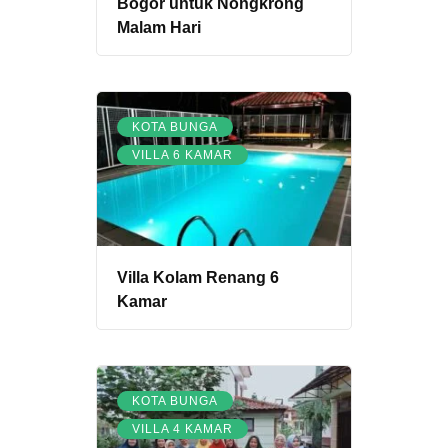
Bogor untuk Nongkrong
Malam Hari
,
KOTA BUNGA
VILLA 6 KAMAR
Villa Kolam Renang 6
Kamar
,
KOTA BUNGA
VILLA 4 KAMAR