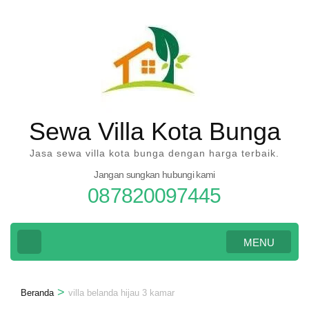
Lompat
ke
konten
(Tekan
Enter)
Sewa Villa Kota Bunga
Jasa sewa villa kota bunga dengan harga terbaik.
Jangan sungkan hubungi kami
087820097445
MENU
>
Beranda
villa belanda hijau 3 kamar